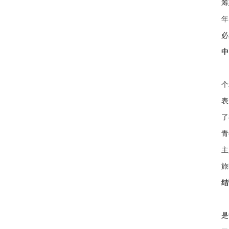
筹
年
必
中
1
个
表
了
青
主
旅
结
中
是