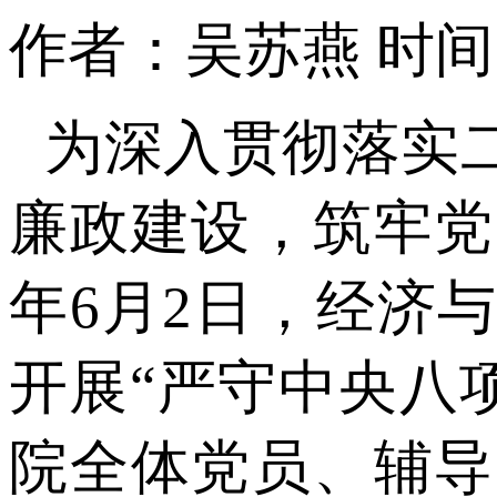
作者：吴苏燕
时间：
为深入贯彻落实
廉政建设，筑牢党
年6月2日，经济
开展“严守中央八
院全体党员、辅导