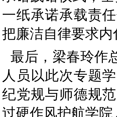
一纸承诺承载责任
把廉洁自律要求内
最后，梁春玲作
人员以此次专题学
纪党规与师德规范
过硬作风护航学院