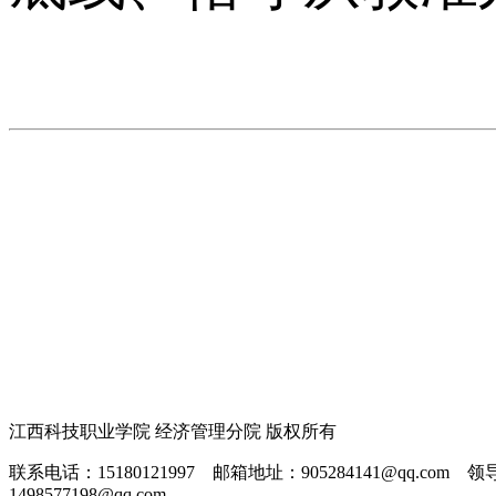
江西科技职业学院 经济管理分院 版权所有
联系电话：15180121997 邮箱地址：905284141@qq.com 
1498577198@qq.com