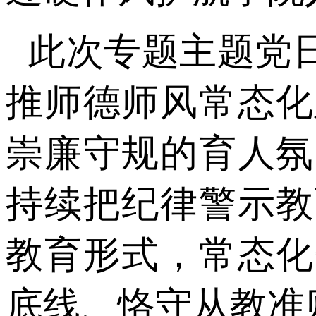
此次专题主题党
推师德师风常态化
崇廉守规的育人氛
持续把纪律警示教
教育形式，常态化
底线、恪守从教准