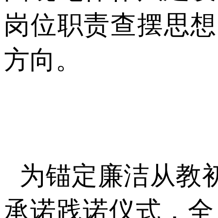
岗位职责查摆思想
方向。
为锚定廉洁从教
承诺践诺仪式，全